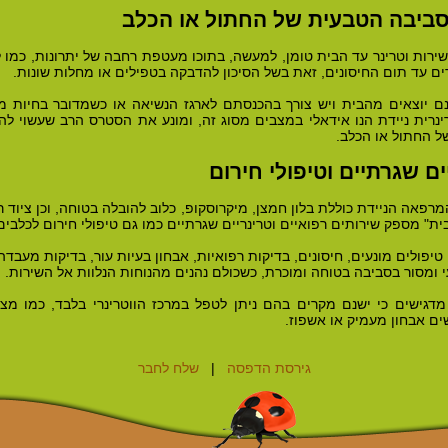
 בסביבה הטבעית של החתול או הכלב
שירות וטרינר עד הבית טומן, למעשה, בתוכו מעטפת רחבה של יתרונות, כמו
ם עד תום החיסונים, זאת בשל הסיכון להדבקה בטפילים או מחלות שונות.
ינם יוצאים מהבית ויש צורך בהכנסתם לארגז הנשיאה או כשמדובר בחיות
נרית ניידת הנו אידאלי במצבים מסוג זה, ומונע את הסטרס הרב שעשוי ל
של החתול או הכלב.
ים שגרתיים וטיפולי חירום
מרפאה הניידת כוללת בלון חמצן, מיקרוסקופ, כלוב להובלה בטוחה, וכן ציוד
ת" מספק שירותים רפואיים וטרינריים שגרתיים כמו גם טיפולי חירום לכלבים
 טיפולים מונעים, חיסונים, בדיקות רפואיות, אבחון בעיות עור, בדיקות מעבדה
 ומסור בסביבה בטוחה ומוכרת, כשכולם נהנים מהנוחות הנלוות אל השירות.
מדגישים כי ישנם מקרים בהם ניתן לטפל במרכז הווטרינרי בלבד, כמו מצבי
שים אבחון מעמיק או אשפוז.
גירסת הדפסה
|
שלח לחבר