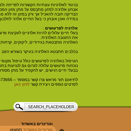
בניגוד לאלרגיות עונתיות הקשורות לפריחה ולמ
אבחון אלרגיה למזון מתבסס על מתן מזון המכו
הבדיקה חובה להאכיל אך ורק במזון זה ללא מ
במידה ואכן אובחן כי בעל החיים אלרגי לחלבון
אלרגיה לפרעושים
:
בעלי חיים עלולים להיות אלרגיים לעקיצת פרעו
את התגובה האלרגית.
האלרגיה מתבטאת בגירודים, ליקוקים, קרחות,
בכלבים תתבטא האלרגיה בעיקר בשורש הזנב וב
הטיפול באלרגיה לפרעושים כולל טיפול מקומי
נוכחות פרעושים עלולה לגרום גם לנגיעות בתו
בבעלי חיים רגישים, יש להקפיד על מתן מסוד
לתיאום תור מראש צרו קשר במספר – 08-8673666
לפרטים נוספים ויצירת קשר
לחץ כאן
וטרינרים באשדוד
וטרינרים באשדוד
תמצאו