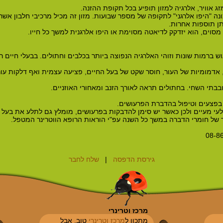
זג אוויר, אלרגיה למזון תופיע בכל תקופת ההזנה.
נה "היפו אלרגני" לתקופה של מספר שבועות. מזון זה מכיל מרכיבי חלבון א
תן תוספות אחרות.
 מסוים, הוא יזדקק לדיאטה מסוימת או היפו אלרגנית למשך כל חייו.
ש ברמות שונות וזוהי האלרגיה הנפוצה ביותר בכלבים וחתולים. בבעלי חיים ר
 אדמומיות של העור, חוסר שקט של בעל החיים, פציעה עצמית ואף דלקות עור
בתי השחי. בחתולים תראה לאורך הזנב ומאחורי האוזניים.
 בפצעים וטיפול בהדברת הפרעושים.
לעי מעיים ולכן כאשר יש סימן להדבקות בפרעושים, מומלץ גם לתלע את בעל ה
ר של חומרי הדברה במשך כל השנה עפ"י הוראות הרופא הווטרינר המטפל.
גירסת הדפסה
|
שלח לחבר
מרכז וטרינרי
מתכון ל
מרכז וטרינרי
טוב, אבל