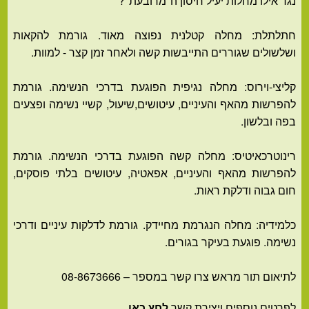
נגד אילו מחלות יעיל חיסון ה"מרובעת"?
חתלתלת: מחלה קטלנית נפוצה מאוד. גורמת להקאות
ושלשולים שגוררים התייבשות קשה ולאחר זמן קצר - למוות.
קליצי-וירוס: מחלה נגיפית הפוגעת בדרכי הנשימה. גורמת
להפרשות מהאף והעיניים, עיטושים,שיעול, קשיי נשימה ופצעים
בפה ובלשון.
רינוטרכאיטיס: מחלה קשה הפוגעת בדרכי הנשימה. גורמת
להפרשות מהאף והעיניים, אפאטיה, עיטושים בלתי פוסקים,
חום גבוה ודלקת ראות.
כלמידיה: מחלה הנגרמת מחיידק. גורמת לדלקות עיניים ודרכי
נשימה. פוגעת בעיקר בגורים.
לתיאום תור מראש צרו קשר במספר – 08-8673666
לפרטים נוספים ויצירת קשר
לחץ כאן