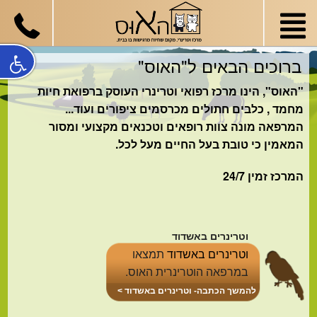
ברוכים הבאים ל"האוס"
"האוס", הינו מרכז רפואי וטרינרי העוסק ברפואת חיות
מחמד , כלבים חתולים מכרסמים ציפורים ועוד...
המרפאה מונה צוות רופאים וטכנאים מקצועי ומסור
המאמין כי טובת בעל החיים מעל לכל.
המרכז זמין 24/7
וטרינרים באשדוד
וטרינרים באשדוד
תמצאו
במרפאה הוטרינרית האוס.
ניתן להשתמש בשירותי הניידת
להמשך הכתבה- וטרינרים באשדוד >
העוברת מבית לבית ומגיעה